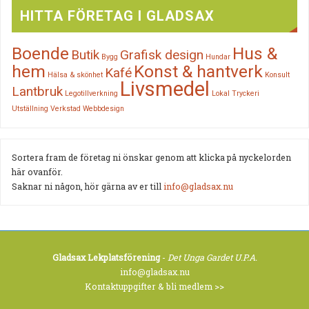
HITTA FÖRETAG I GLADSAX
Boende
Hus &
Butik
Grafisk design
Bygg
Hundar
hem
Konst & hantverk
Kafé
Hälsa & skönhet
Konsult
Livsmedel
Lantbruk
Legotillverkning
Lokal
Tryckeri
Utställning
Verkstad
Webbdesign
Sortera fram de företag ni önskar genom att klicka på nyckelorden
här ovanför.
Saknar ni någon, hör gärna av er till
info@gladsax.nu
Gladsax Lekplatsförening
-
Det Unga Gardet U.P.A.
info@gladsax.nu
Kontaktuppgifter & bli medlem >>