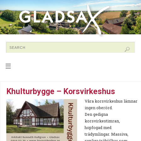
Khulturbygge – Korsvirkeshus
Våra korsvirkeshus lämnar
ingen oberörd.
Den gedigna
korsvirkestimran,
hopfogad med
trädymlingar. Massiva,
synliga träbjälkar som