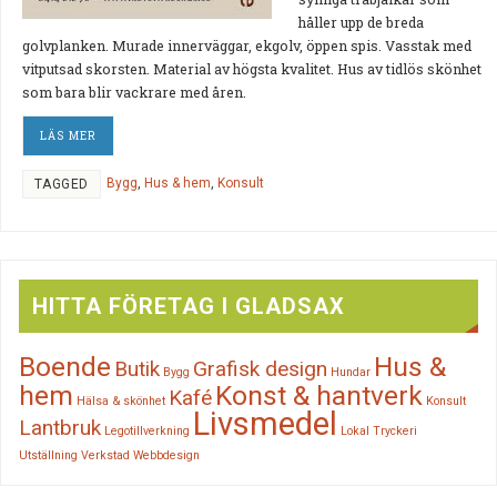
håller upp de breda
golvplanken. Murade innerväggar, ekgolv, öppen spis. Vasstak med
vitputsad skorsten. Material av högsta kvalitet. Hus av tidlös skönhet
som bara blir vackrare med åren.
LÄS MER
Bygg
,
Hus & hem
,
Konsult
TAGGED
HITTA FÖRETAG I GLADSAX
Boende
Hus &
Butik
Grafisk design
Bygg
Hundar
hem
Konst & hantverk
Kafé
Hälsa & skönhet
Konsult
Livsmedel
Lantbruk
Legotillverkning
Lokal
Tryckeri
Utställning
Verkstad
Webbdesign