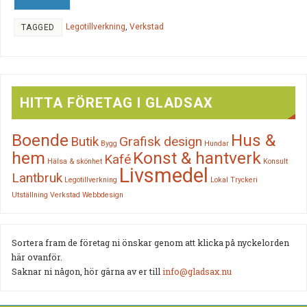
Legotillverkning
,
Verkstad
TAGGED
HITTA FÖRETAG I GLADSAX
Boende
Hus &
Butik
Grafisk design
Bygg
Hundar
hem
Konst & hantverk
Kafé
Hälsa & skönhet
Konsult
Livsmedel
Lantbruk
Legotillverkning
Lokal
Tryckeri
Utställning
Verkstad
Webbdesign
Sortera fram de företag ni önskar genom att klicka på nyckelorden
här ovanför.
Saknar ni någon, hör gärna av er till
info@gladsax.nu