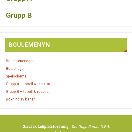
Grupp B
BOULEMENYN
Bouleturneringen
Boule lagen
Spelschema
Grupp A – tabell & resultat
Grupp B – tabell & resultat
Bokning av banan
Gladsax Lekplatsförening
-
Det Unga Gardet U.P.A.