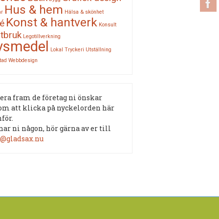
Hus & hem
ar
Hälsa & skönhet
Konst & hantverk
é
Konsult
tbruk
Legotillverkning
vsmedel
Lokal
Tryckeri
Utställning
tad
Webbdesign
era fram de företag ni önskar
om att klicka på nyckelorden här
för.
ar ni någon, hör gärna av er till
o@gladsax.nu