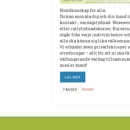
Hundkunskap för alla.
Du kan anmäla dig och din hund t
kontakt-, vardagslydnad- Nosewo
eller rallylydnadskurser. Kursern
utgår från varje individs behov oc
alla ska känna sig lika välkomna.
Vi erbjuder även privatlektioner 
utredningar – allt för att ni ska få
välfungerande vardag tillsamma
med er hund!
LÄS MER
Hundar
TAGGED