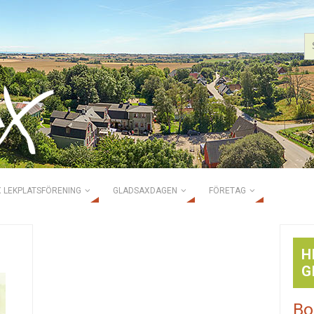
 LEKPLATSFÖRENING
GLADSAXDAGEN
FÖRETAG
d
H
G
Bo