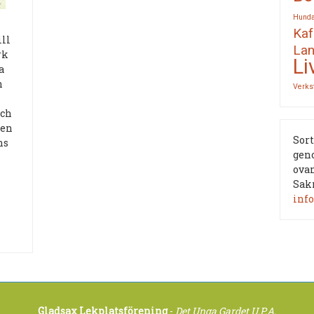
Hund
Kaf
ill
Lan
rk
Li
a
h
Verks
och
 en
Sort
ns
gen
ovan
Sakn
inf
Gladsax Lekplatsförening
-
Det Unga Gardet U.P.A.