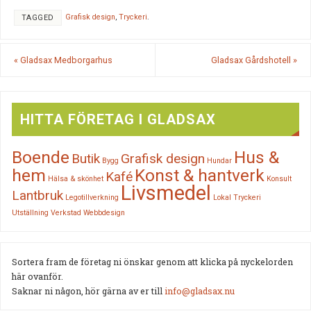
Grafisk design
,
Tryckeri
.
TAGGED
«
Gladsax Medborgarhus
Gladsax Gårdshotell
»
HITTA FÖRETAG I GLADSAX
Boende
Hus &
Butik
Grafisk design
Bygg
Hundar
hem
Konst & hantverk
Kafé
Hälsa & skönhet
Konsult
Livsmedel
Lantbruk
Legotillverkning
Lokal
Tryckeri
Utställning
Verkstad
Webbdesign
Sortera fram de företag ni önskar genom att klicka på nyckelorden
här ovanför.
Saknar ni någon, hör gärna av er till
info@gladsax.nu