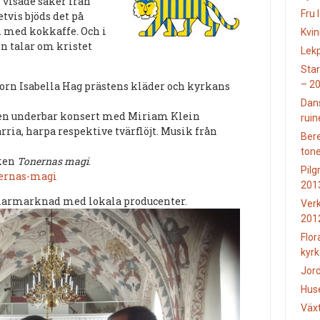
 visade saker från
Fru 
tvis bjöds det på
n med kokkaffe. Och i
Kvin
n talar om kristet
Lekp
Star
– 2
orn Isabella Hag prästens kläder och kyrkans
Dans
a en underbar konsert med Miriam Klein
ruin
ria, harpa respektive tvärflöjt. Musik från
Bere
ton
iken
Tonernas magi
.
Pilg
ernas-magi
201
marmarknad med lokala producenter.
Verk
201
Flor
kyrk
Jord
Hus
Växt