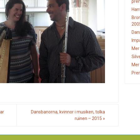
pre
Hant
Bron
200
Dans
Imp
Mer
Silv
Mer
Pre
ar
Dansbanorna, kvinnor i musiken, tolka
ruinen – 2015
»