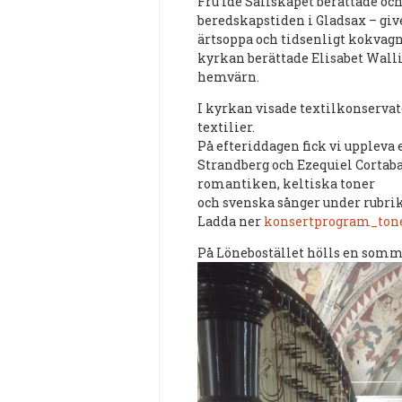
Fru Ide Sällskapet berättade och
beredskapstiden i Gladsax – give
ärtsoppa och tidsenligt kokvag
kyrkan berättade Elisabet Walli
hemvärn.
I kyrkan visade textilkonservat
textilier.
På efteriddagen fick vi upplev
Strandberg och Ezequiel Cortabar
romantiken, keltiska toner
och svenska sånger under rubr
Ladda ner
konsertprogram_ton
På Lönebostället hölls en som