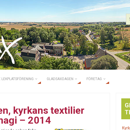
 LEKPLATSFÖRENING
GLADSAXDAGEN
FÖRETAG
G
n, kyrkans textilier
T
magi – 2014
Kyrk