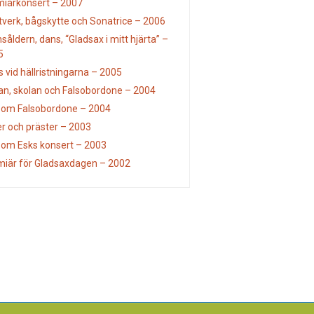
miärkonsert – 2007
verk, bågskytte och Sonatrice – 2006
såldern, dans, “Gladsax i mitt hjärta” –
5
 vid hällristningarna – 2005
an, skolan och Falsobordone – 2004
 om Falsobordone – 2004
er och präster – 2003
 om Esks konsert – 2003
miär för Gladsaxdagen – 2002