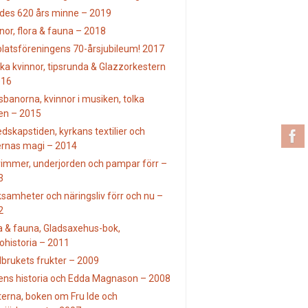
Ides 620 års minne – 2019
nor, flora & fauna – 2018
latsföreningens 70-årsjubileum! 2017
ka kvinnor, tipsrunda & Glazzorkestern
016
banorna, kvinnor i musiken, tolka
en – 2015
dskapstiden, kyrkans textilier och
ernas magi – 2014
rimmer, underjorden och pampar förr –
3
samheter och näringsliv förr och nu –
2
a & fauna, Gladsaxehus-bok,
ohistoria – 2011
brukets frukter – 2009
ens historia och Edda Magnason – 2008
erna, boken om Fru Ide och